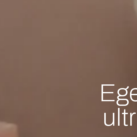
Ege
ult