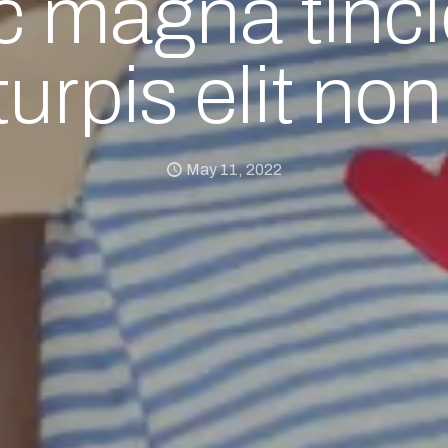
c magna tinci
turpis elit non
May 11, 2022