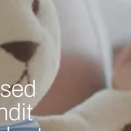
 sed
ndit