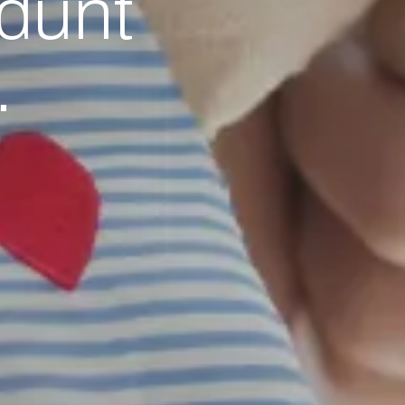
dunt
.