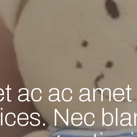
t ac ac amet
rices. Nec bla